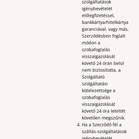
szolgáltatások
igénybevételét
előlegfizetéssel,
bankkártya/hitelkártya
garanciával, vagy más,
Szerződésben foglalt
módon a
szobafoglalás
visszaigazolását
követő 24 órán belül
nem biztosította, a
Szolgáltató
szolgáltatási
kötelezettsége a
szobafoglalás
visszaigazolását
követő 24 óra leteltét
követően megszűnik.
Ha a Szerződő fél a
szállás-szolgáltatások
igénybevételét