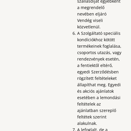
szállásdíjat egyébként
a megrendelő
nevében eljáró
Vendég viseli
közvetlenül.
A Szolgáltató speciális
kondíciókhoz kötött
termékeinek foglalása,
csoportos utazás, vagy
rendezvények esetén,
a fentiektől eltérő,
egyedi Szerződésben
rögzített feltételeket
állapíthat meg. Egyedi
és akciós ajánlatok
esetében a lemondási
feltételek az
ajánlatban szereplő
feltétek szerint
alakulnak.
A lefoglalt, de a