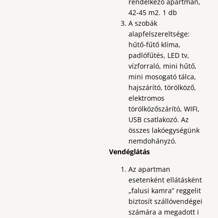
rendelkező apartman,
42-45 m2. 1 db
A szobák
alapfelszereltsége:
hűtő-fűtő klíma,
padlófűtés, LED tv,
vízforraló, mini hűtő,
mini mosogató tálca,
hajszárító, törölköző,
elektromos
törölközőszárító, WIFI,
USB csatlakozó. Az
összes lakóegységünk
nemdohányzó.
Vendéglátás
Az apartman
esetenként ellátásként
„falusi kamra” reggelit
biztosít szállóvendégei
számára a megadott i