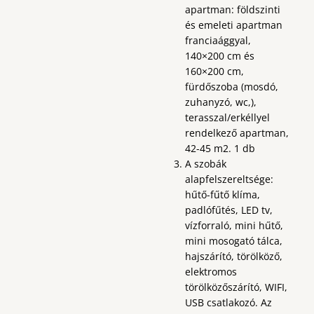
apartman: földszinti
és emeleti apartman
franciaággyal,
140×200 cm és
160×200 cm,
fürdőszoba (mosdó,
zuhanyzó, wc,),
terasszal/erkéllyel
rendelkező apartman,
42-45 m2. 1 db
A szobák
alapfelszereltsége:
hűtő-fűtő klíma,
padlófűtés, LED tv,
vízforraló, mini hűtő,
mini mosogató tálca,
hajszárító, törölköző,
elektromos
törölközőszárító, WIFI,
USB csatlakozó. Az