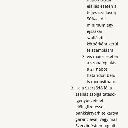
elállás esetén a
teljes szállásdíj
50%-a, de
minimum egy
éjszakai
szállásdíj
kötbérként kerül
felszámolásra.
vis maior esetén
a szobafoglalás
a 21 napos
határidőn belül
is módosítható.
Ha a Szerződő fél a
szállás szolgáltatások
igénybevételét
előlegfizetéssel,
bankkártya/hitelkártya
garanciával, vagy más,
Szerződésben foglalt