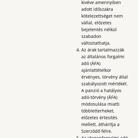
kivéve amennyiben
adott időszakra
kötelezettséget nem
vállal, előzetes
bejelentés nélkül
szabadon
változtathatja.
Az árak tartalmazzák
az általános forgalmi
adó (ÁFA)
ajánlattételkor
érvényes, törvény által
szabályozott mértékét.
A panzió a hatályos
adó-törvény (ÁFA)
módosulása miatti
többletterheket,
előzetes értesítés
mellett, áthárítja a
Szerződő félre.
Az idegenforgalmi adó