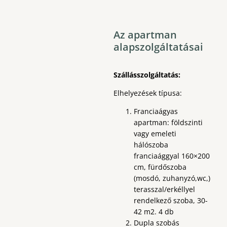
Az apartman
alapszolgáltatásai
Szállásszolgáltatás:
Elhelyezések típusa:
Franciaágyas
apartman: földszinti
vagy emeleti
hálószoba
franciaággyal 160×200
cm, fürdőszoba
(mosdó, zuhanyzó,wc,)
terasszal/erkéllyel
rendelkező szoba, 30-
42 m2. 4 db
Dupla szobás