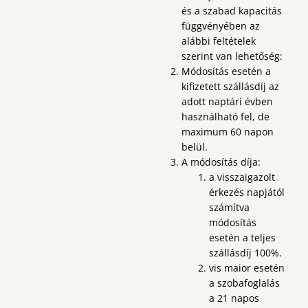
és a szabad kapacitás
függvényében az
alábbi feltételek
szerint van lehetőség:
Módosítás esetén a
kifizetett szállásdíj az
adott naptári évben
használható fel, de
maximum 60 napon
belül.
A módosítás díja:
a visszaigazolt
érkezés napjától
számítva
módosítás
esetén a teljes
szállásdíj 100%.
vis maior esetén
a szobafoglalás
a 21 napos