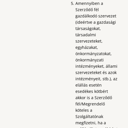
Amennyiben a
Szerződő fél
gazdálkodó szervezet
(ideértve a gazdasági
társaságokat,
társadalmi
szervezeteket,
egyházakat,
önkormányzatokat,
önkormányzati
intézményeket, állami
szervezeteket és azok
intézményeit, stb.), az
elállás esetén
esedékes kötbért
akkor is a Szerződő
fél/Megrendelő
köteles a
Szolgáltatónak
megfizetni, ha a