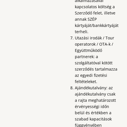
alkalmazásával
kapcsolatos költség a
Szerződő felet, illetve
annak SZÉP
kártyáját/bankkártyáját
terheli.
Utazási irodák / Tour
operatorok / OTA-k /
Együttműködő
partnerek: a
szolgáltatóval kötött
szerződés tartalmazza
az egyedi fizetési
feltételeket.
Ajándékutalvány: az
ajándékutalvány csak
a rajta meghatározott
érvényességi időn
belül és értékben a
szabad kapacitások
függvényében