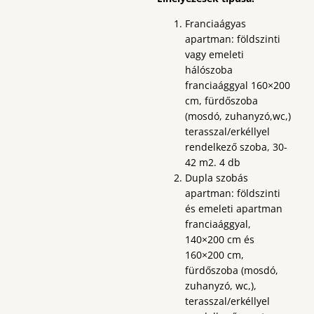
Franciaágyas
apartman: földszinti
vagy emeleti
hálószoba
franciaággyal 160×200
cm, fürdőszoba
(mosdó, zuhanyzó,wc,)
terasszal/erkéllyel
rendelkező szoba, 30-
42 m2. 4 db
Dupla szobás
apartman: földszinti
és emeleti apartman
franciaággyal,
140×200 cm és
160×200 cm,
fürdőszoba (mosdó,
zuhanyzó, wc,),
terasszal/erkéllyel