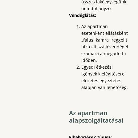
összes lakóegységünk
nemdohányzó.
Vendéglátás:
Az apartman
esetenként ellátásként
„falusi kamra” reggelit
biztosít szállóvendégei
számára a megadott i
időben.
Egyedi étkezési
igények kielégítésére
előzetes egyeztetés
alapján van lehetőség.
Az apartman
alapszolgáltatásai
Elhelyezések típusa: