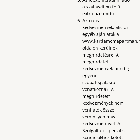
a szállásdíjon felül
extra fizetendő.
Aktuális
kedvezmények, akciók,
egyéb ajánlatok a
www.kardamomapartman.
oldalon kerülnek
meghirdetésre. A
meghirdetett
kedvezmények mindig
egyéni
szobafoglalásra
vonatkoznak. A
meghirdetett
kedvezmények nem
vonhatók össze
semmilyen más
kedvezménnyel. A
Szolgáltató speciális
kondíciókhoz kötött