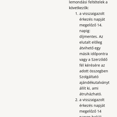
lemondási feltételek a
következők:
a visszaigazolt
érkezés napját
megelőző 14.
napig:
díjmentes. Az
elutalt előleg
átvihető egy
másik időpontra
vagy a Szerződő
fél kérésére az
adott összegben
Szolgáltató
ajándékutalványt
állít ki, ami
átruházható.
a visszaigazolt
érkezés napját
megelőző 14
napon belüli