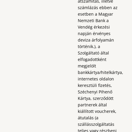
átszámítás, illetve
számlázás ebben az
esetben a Magyar
Nemzeti Bank a
Vendég érkezési
napján érvényes
deviza árfolyamán
történik.), a
Szolgáltató által
elfogadottként
megjelölt
bankkártya/hitelkártya,
internetes oldalon
keresztüli fizetés,
Széchenyi Pihenő
Kártya, szerződött
partnerek által
kiállított voucherek,
átutalás (a
szállásszolgáltatás
teljes vagy részbeni