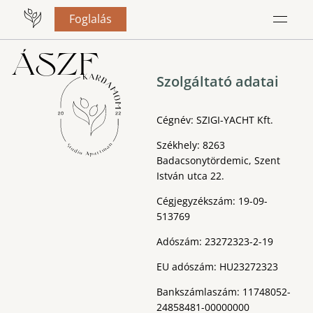
Foglalás
ÁSZF
Szolgáltató adatai
Cégnév: SZIGI-YACHT Kft.
Székhely: 8263
Badacsonytördemic, Szent
István utca 22.
Cégjegyzékszám: 19-09-
513769
Adószám: 23272323-2-19
EU adószám: HU23272323
Bankszámlaszám: 11748052-
24858481-00000000