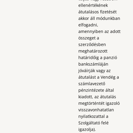
ellenértékének
átutalásos fizetését
akkor áll módunkban
elfogadni,
amennyiben az adott
összeget a
szerződésben
meghatározott
határidőig a panzió
bankszámláján
jóváírják vagy az
átutalást a Vendég a
számlavezető
pénzintézete által
kiadott, az átutalás
megtörténtét igazoló
visszavonhatatlan
nyilatkozattal a
Szolgáltató felé
igazolja).